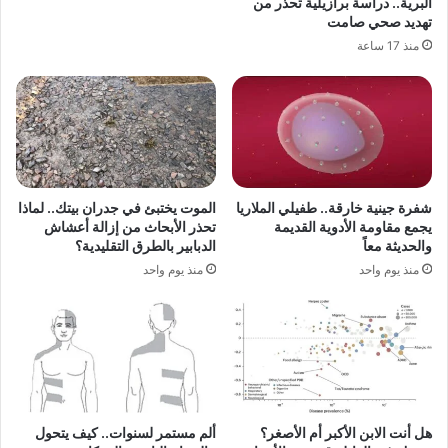
البرية.. دراسة برازيلية تحذر من
تهديد صحي صامت
منذ 17 ساعة
شفرة جينية خارقة.. طفيلي الملاريا
الموت يختبئ في جدران بيتك.. لماذا
يجمع مقاومة الأدوية القديمة
تحذر الأبحاث من إزالة أعشاش
والحديثة معاً
الدبابير بالطرق التقليدية؟
منذ يوم واحد
منذ يوم واحد
هل أنت الابن الأكبر أم الأصغر؟
ألم مستمر لسنوات.. كيف يتحول