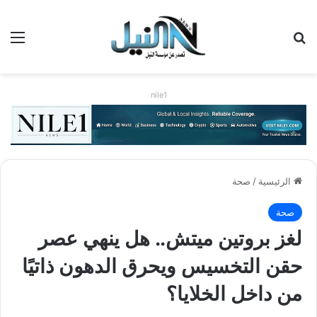
بحث عن
الق
nile1
الرئيسية
/
صحة
صحة
لغز بروتين ميتش.. هل ينهي عصر
حقن التخسيس ويحرق الدهون ذاتيًا
من داخل الخلايا؟