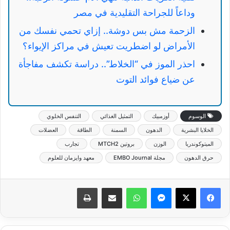
وداعاً للجراحة التقليدية في مصر
الزحمة مش بس دوشة.. إزاي تحمي نفسك من
الأمراض لو اضطريت تعيش في مراكز الإيواء؟
احذر الموز في “الخلاط”.. دراسة تكشف مفاجأة
عن ضياع فوائد التوت
الوسوم
أوزمبيك
التمثيل الغذائي
التنفس الخلوي
الخلايا البشرية
الدهون
السمنة
الطاقة
العضلات
الميتوكوندريا
الوزن
بروتين MTCH2
تجارب
حرق الدهون
مجلة EMBO Journal
معهد وايزمان للعلوم
ماسنجر
واتساب
مشاركة عبر البريد
طباعة