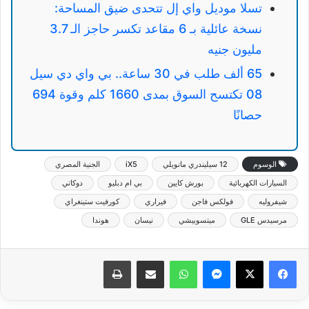
تسلا موديل واي إل تتحدى ضيق المساحة:
نسخة عائلية بـ 6 مقاعد تكسر حاجز الـ 3.7
مليون جنيه
65 ألف طلب في 30 ساعة.. بي واي دي سيل
08 تكتسح السوق بمدى 1660 كلم وقوة 694
حصانًا
الوسوم
12 سيليندري مانويلي
iX5
الجنية المصري
السيارات الكهربائية
بورش كايين
بي ام دبليو
دوكاتي
شيفروليه
فولكس فاجن
فيراري
كورفيت ستينغراي
مرسيدس GLE
ميتسوبيشي
نيسان
هوندا
ماسنجر
واتساب
مشاركة عبر البريد
طباعة