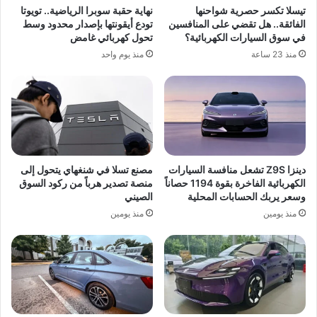
نهاية حقبة سوبرا الرياضية.. تويوتا
تيسلا تكسر حصرية شواحنها
تودع أيقونتها بإصدار محدود وسط
الفائقة.. هل تقضي على المنافسين
تحول كهربائي غامض
في سوق السيارات الكهربائية؟
منذ يوم واحد
منذ 23 ساعة
دينزا Z9S تشعل منافسة السيارات
مصنع تسلا في شنغهاي يتحول إلى
الكهربائية الفاخرة بقوة 1194 حصاناً
منصة تصدير هرباً من ركود السوق
وسعر يربك الحسابات المحلية
الصيني
منذ يومين
منذ يومين