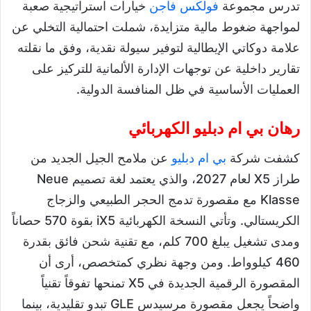
تدرس مجموعة
فولكس فاجن
خيارات استراتيجية صعبة
لمواجهة ضغوط مالية متزايدة، شملت احتمالية التخلي عن
علامة دوكاتي الإيطالية لتوفير سيولة نقدية، وفق ما نقلته
تقارير داخلية عن توجهات الإدارة الألمانية للتركيز على
العمليات الأساسية في ظل المنافسة الدولية.
رهان بي ام دبليو الكهربائي
كشفت شركة
بي ام دبليو
عن ملامح الجيل الجديد من
طراز X5 لعام 2027، والذي يعتمد لغة تصميم Neue
Klasse مع مقصورة تدمج الحجر الطبيعي والزجاج
الكريستالي. وتأتي النسخة الكهربائية iX5 بقوة 570 حصاناً
ومدى تشغيل يبلغ 700 كلم، مع تقنية شحن فائق بقدرة
460 كيلوواط. ومن وجهة نظري كمتخصص، أرى أن
المقصورة الرقمية الجديدة في X5 تمنحها تفوقاً تقنياً
واضحاً يجعل مقصورة مرسيدس GLE تبدو تقليدية، بينما