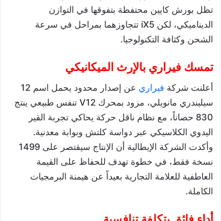
تظل بورش كايين محتفظة بتفوقها في التوازن
الديناميكي، لكن iX5 تتجاوزهما بمراحل في سرعة
الشحن وكثافة التكنولوجيا.
تمسك فيراري بالإرث الميكانيكي
أعلنت شركة
فيراري
عن إصدار محدود يحمل اسم 12
سيليندري مانويلي، مزود بمحرك V12 تنفس طبيعي ينتج
830 حصاناً، مع نظام ناقل حركة يحاكي تجربة القير
اليدوي الكلاسيكي عبر دواسة كلتش وبوابة معدنية.
وأكدت الشركة الإيطالية أن الإنتاج سيقتصر على 1499
نسخة فقط، في خطوة تهدف للحفاظ على القيمة
العاطفية للعلامة التجارية بعيداً عن هيمنة البرمجيات
الكاملة.
أداء فائق بتكلفة تنافسية