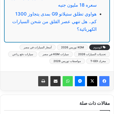
سعره 18 مليون جنيه
هواوي تطلق ستيلاتو G9 بمدى يتجاوز 1300
كم.. هل تنهي عصر القلق من شحن السيارات
الكهربائية؟
الوسوم
KGM توريس 2026
أسعار السيارات في مصر
تحديثات السيارات 2026
سيارات KGM في مصر
سيارات دفع رباعي
محرك T-GDI
مواصفات توريس 2026
ماسنجر
واتساب
مشاركة عبر البريد
طباعة
مقالات ذات صلة