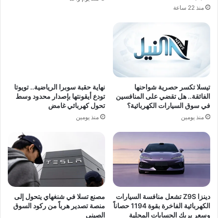
منذ 22 ساعة
نهاية حقبة سوبرا الرياضية.. تويوتا
تيسلا تكسر حصرية شواحنها
تودع أيقونتها بإصدار محدود وسط
الفائقة.. هل تقضي على المنافسين
تحول كهربائي غامض
في سوق السيارات الكهربائية؟
منذ يومين
منذ يومين
دينزا Z9S تشعل منافسة السيارات
مصنع تسلا في شنغهاي يتحول إلى
الكهربائية الفاخرة بقوة 1194 حصاناً
منصة تصدير هرباً من ركود السوق
وسعر يربك الحسابات المحلية
الصيني