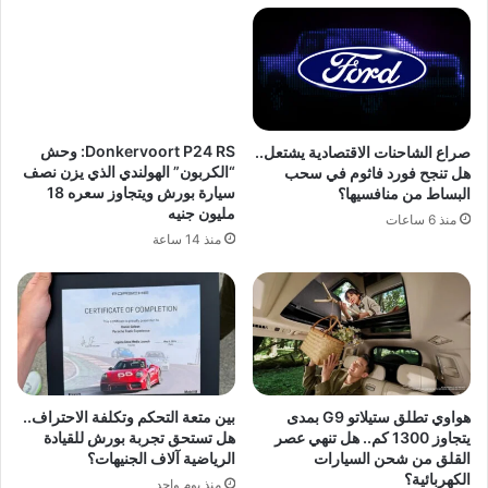
Donkervoort P24 RS: وحش
صراع الشاحنات الاقتصادية يشتعل..
“الكربون” الهولندي الذي يزن نصف
هل تنجح فورد فاثوم في سحب
سيارة بورش ويتجاوز سعره 18
البساط من منافسيها؟
مليون جنيه
منذ 6 ساعات
منذ 14 ساعة
هواوي تطلق ستيلاتو G9 بمدى
بين متعة التحكم وتكلفة الاحتراف..
يتجاوز 1300 كم.. هل تنهي عصر
هل تستحق تجربة بورش للقيادة
القلق من شحن السيارات
الرياضية آلاف الجنيهات؟
الكهربائية؟
منذ يوم واحد