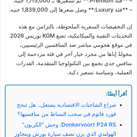
– **فئة Premium:** تم تسعيرها بـ 1,715,000 جنيه.
– **فئة Luxury:** وصل سعرها إلى 1,839,000 جنيه.
إن التخفيضات السعرية الملحوظة، بالتزامن مع هذه
التحديثات التقنية والميكانيكية، تضع KGM توريس 2026
في موقع هجومي مباشر ضد المنافسين الرئيسيين،
محولةً إياها من مجرد خيار آخر في فئة مزدحمة إلى
منافس جدي يجمع بين التكنولوجيا المتقدمة، القدرات
العملية، وسياسة تسعير ذكية.
أقرأ أيضًا:
صراع الشاحنات الاقتصادية يشتعل.. هل تنجح
فورد فاثوم في سحب البساط من منافسيها؟
Donkervoort P24 RS: وحش “الكربون”
الهولندي الذي يزن نصف سيارة بورش ويتجاوز