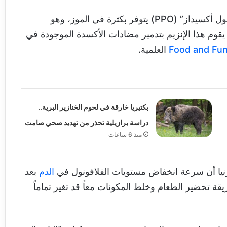
يرجع هذا التراجع الحاد إلى وجود إنزيم يسمى “بوليفينول أكسيداز” (PPO) يتوفر بكثرة في الموز، وهو
قوم هذا الإنزيم بتدمير مضادات الأكسدة الموجودة في
Food and Fun
العلمية.
بكتيريا خارقة في لحوم الخنازير البرية..
دراسة برازيلية تحذر من تهديد صحي صامت
منذ 6 ساعات
فورنيا أن سرعة انخفاض مستويات الفلافونول في
الدم
بعد
قة تحضير الطعام وخلط المكونات معاً قد تغير تماماً