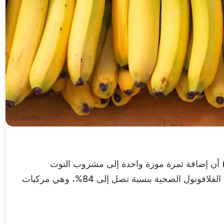
شفت أبحاث أجرتها جامعة كاليفورنيا ديفيس (UCD) أن إضافة ثمرة موزة واحدة إلى مشروب التوت
“السموزي” تؤدي إلى انخفاض امتصاص الجسم لمواد الفلافونول الصحية بنسبة تصل إلى 84%، وهي مركبات