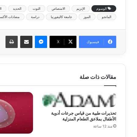
الوسوم
الإنزيم
الامتصاص
التوت
الحديد
ا
المانجو
الموز
جامعة كاليفورنيا
دراسة
مضادات الأكس
ماسنجر
مشاركة عبر البريد
طبا
فيسبوك
‫X
مقالات ذات صلة
تحذيرات طبية من قياس جرعات أدوية
الأطفال بملاعق الطعام المنزلية
منذ 12 ساعة