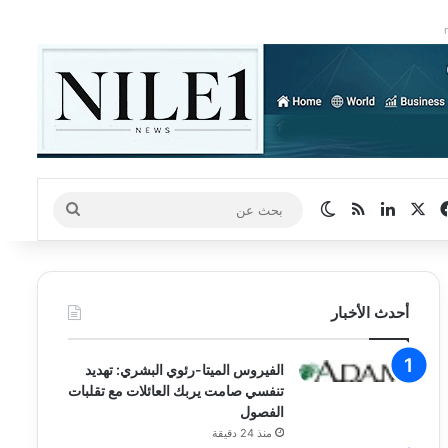
‫X
فيسبوك
لينكدإن
ملخص الموقع RSS
الوضع المظلم
بحث
عن
أحدث الأخبار
الفيروس الميتا-رئوي البشري: تهديد
تنفسي صامت يربك العائلات مع تقلبات
الفصول
منذ 24 دقيقة