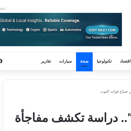
nile1
اقتصاد
تكنولوجيا
صحة
سيارات
تقارير
 ضياع فوائد التوت
”.. دراسة تكشف مفاجأة