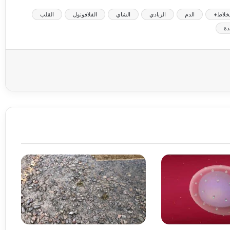
لخلاط+
الدم
الزبادي
الشاي
الفلافونول
القلب
دة
عة