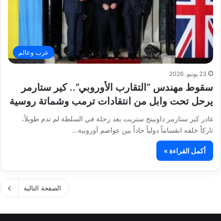
عرب وعالم
23 يونيو، 2026
سقوط مهندس “التقارب الأوروبي”.. كير ستارمر
يرحل تحت وابل من انتقادات ترمب وشماتة روسية
غادر كير ستارمر داونينج ستريت بعد رحلة في السلطة لم تدم طويلاً،
تاركاً خلفه انقساماً دولياً حاداً بين عواصم أوروبية…
أكمل القراءة »
الصفحة التالية