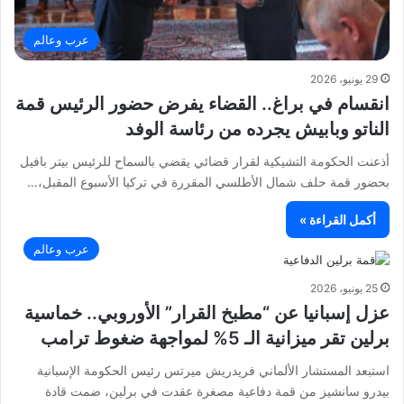
عرب وعالم
29 يونيو، 2026
انقسام في براغ.. القضاء يفرض حضور الرئيس قمة
الناتو وبابيش يجرده من رئاسة الوفد
أذعنت الحكومة التشيكية لقرار قضائي يقضي بالسماح للرئيس بيتر بافيل
بحضور قمة حلف شمال الأطلسي المقررة في تركيا الأسبوع المقبل،…
أكمل القراءة »
عرب وعالم
25 يونيو، 2026
عزل إسبانيا عن “مطبخ القرار” الأوروبي.. خماسية
برلين تقر ميزانية الـ 5% لمواجهة ضغوط ترامب
استبعد المستشار الألماني فريدريش ميرتس رئيس الحكومة الإسبانية
بيدرو سانشيز من قمة دفاعية مصغرة عقدت في برلين، ضمت قادة