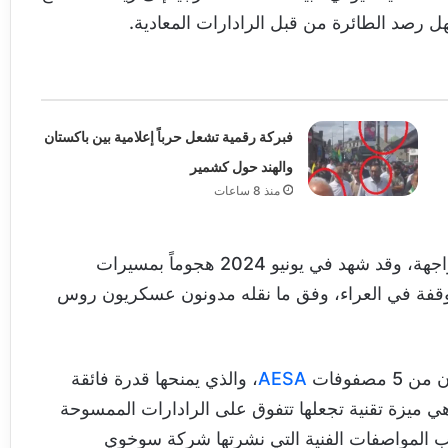
فبركة رقمية تشعل حرباً إعلامية بين باكستان
والهند حول كشمير
منذ 8 ساعات
يقع مطار أختوبينسك على بُعد 350 ميلاً من خط المواجهة، وقد شهد في يونيو 2024 هجوماً بمسيرات
وقفة في العراء، وفق ما نقله مدونون عسكريون روس
AESA
، والذي يمنحها قدرة فائقة
هي ميزة تقنية تجعلها تتفوق على الرادارات الممسوحة
حسب المواصفات الفنية التي نشرتها شركة سوخوي