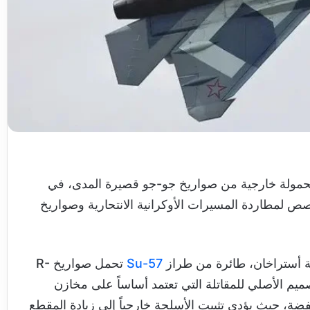
مولة خارجية من صواريخ جو-جو قصيرة المدى، في
صص لمطاردة المسيرات الأوكرانية الانتحارية وصواريخ
ة أستراخان، طائرة من طراز
Su-57
تحمل صواريخ R-
ن التصميم الأصلي للمقاتلة التي تعتمد أساساً على مخازن
فضة، حيث يؤدي تثبيت الأسلحة خارجياً إلى زيادة المقطع