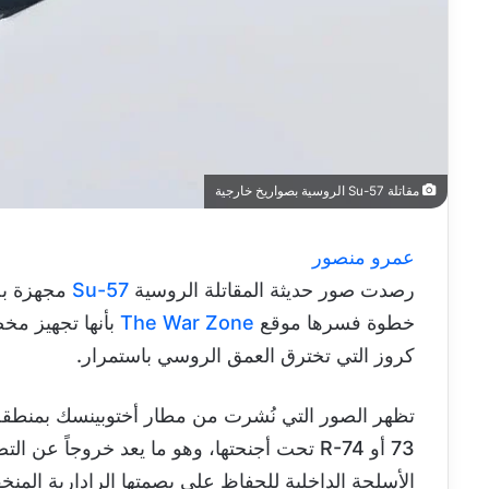
مقاتلة Su-57 الروسية بصواريخ خارجية
عمرو منصور
رصدت صور حديثة المقاتلة الروسية
Su-57
مجهزة بح
خطوة فسرها موقع
The War Zone
بأنها تجهيز مخ
كروز التي تخترق العمق الروسي باستمرار.
تظهر الصور التي نُشرت من مطار أختوبينسك بمنطق
73 أو R-74 تحت أجنحتها، وهو ما يعد خروجاً ع
الأسلحة الداخلية للحفاظ على بصمتها الرادارية المنخ