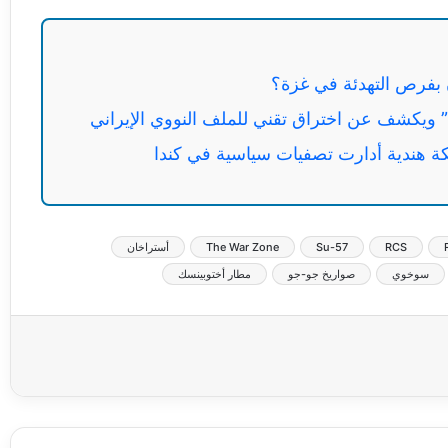
 بفرص التهدئة في غزة؟
ويكشف عن اختراق تقني للملف النووي الإيراني
ة هندية أدارت تصفيات سياسية في كندا
RCS
Su-57
The War Zone
أستراخان
سوخوي
صواريخ جو-جو
مطار أختوبينسك
عة