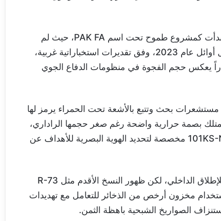
تمتلك روسيا عدداً محدوداً جداً من هذه المقاتلة التي بدأت كمشروع طموح تحت اسم PAK FA، حيث لم
يتجاوز عدد طائرات الإنتاج التسلسلي 9 وحدات بحلول أوائل عام 2023، وفق تقديرات استخباراتية غربية،
اراً يعكس حجم الفجوة في منظومات الدفاع الجوي
روضوئي الذي يضم مستشعرات بحث وتتبع بالأشعة تحت الحمراء يرمز لها
ي تمتلك بصمة حرارية واضحة رغم صغر حجمها الراداري،
كما شوهدت الطائرة مزودة بحاوية توجيه من طراز 101KS-N مخصصة لتحديد الهوية البصرية للأهداف عن
تستخدم روسيا صواريخ R-74M2 المصممة خصيصاً للإطلاق الداخلي، لكن ظهور النسخ الأقدم مثل R-73
تخدام مخزون أرخص من الذخائر للتعامل مع تهديدات
استنزاف الصواريخ الشبحية باهظة الثمن.