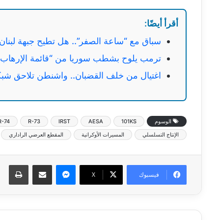
أقرأ أيضًا:
سباق مع “ساعة الصفر”.. هل تطيح جبهة لبنان
ترمب يلوح بشطب سوريا من “قائمة الإرهاب” 
اغتيال من خلف القضبان.. واشنطن تلاحق شبك
الوسوم
101KS
AESA
IRST
R-73
R-74
الإنتاج التسلسلي
المسيرات الأوكرانية
المقطع العرضي الراداري
ماسنجر
مشاركة عبر البريد
طبا
فيسبوك
‫X