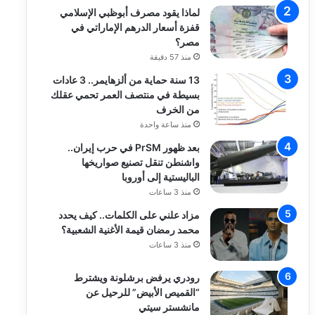
لماذا يقود مصرف أبوظبي الإسلامي
قفزة أسعار الدرهم الإماراتي في
مصر؟
منذ 57 دقيقة
13 سنة حماية من ألزهايمر.. 3 عادات
بسيطة في منتصف العمر تحمي عقلك
من الخرف
منذ ساعة واحدة
بعد ظهور PrSM في حرب إيران..
واشنطن تنقل تصنيع صواريخها
الباليستية إلى أوروبا
منذ 3 ساعات
مزاد علني على الكلمات.. كيف يحدد
محمد رمضان قيمة الأغنية الشعبية؟
منذ 3 ساعات
رودري يرفض برشلونة ويشترط
“القميص الأبيض” للرحيل عن
مانشستر سيتي