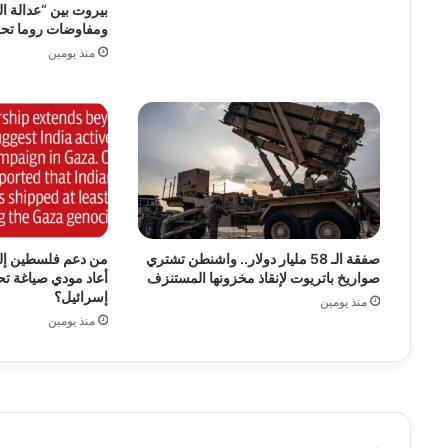
بيروت بين “عدالة ا
ومفاوضات روما تح
منذ يومين
صفقة الـ 58 مليار دولار.. واشنطن تشتري
من دعم فلسطين إلى
صواريخ باتريوت لإنقاذ مخزونها المستنزف
أعاد مودي صياغة تح
إسرائيل؟
منذ يومين
منذ يومين