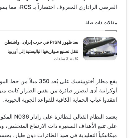
العرضي الراداري المعروف اختصاراً بـ RCS، مما يسهل رصد الطائرة من قبل الرادارات المعادية.
مقالات ذات صلة
بعد ظهور PrSM في حرب إيران.. واشنطن
تنقل تصنيع صواريخها الباليستية إلى أوروبا
منذ 3 ساعات
أوكرانية أدى لتضرر طائرة من نفس الطراز كانت مت
انتقدوا غياب الحماية الكافية للقواعد الجوية الحيوية.
يعتمد النظام القتالي للطائرة على رادار N036 المكون من 5 مصفوفات
على تتبع الأهداف الصغيرة ذات الارتفاع المنخفض، و
ميكانيكياً التقليدية في صيد الطائرات دون طيار، ب