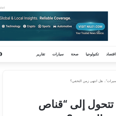
nile1
اقتصاد
تكنولوجيا
صحة
سيارات
تقارير
 الروسية تتحول إلى “قناص