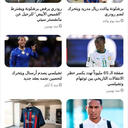
برشلونة يباغت ريال مدريد ويتحرك
رودري يرفض برشلونة ويشترط
لضم رودري
“القميص الأبيض” للرحيل عن
مانشستر سيتي
منذ يوم واحد
منذ يومين
صفقة الـ 65 مليوناً تهدد بكسر حظر
تشيلسي يصدم أرسنال ويتحرك
الانتقالات التاريخي بين توتنهام
لتحصين نجمه بعقد جديد
وتشيلسي
منذ 3 أيام
منذ يومين