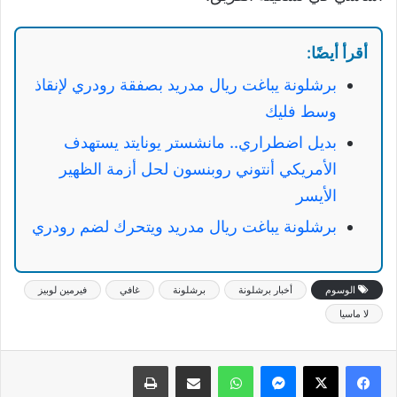
أقرأ أيضًا:
برشلونة يباغت ريال مدريد بصفقة رودري لإنقاذ
وسط فليك
بديل اضطراري.. مانشستر يونايتد يستهدف
الأمريكي أنتوني روبنسون لحل أزمة الظهير
الأيسر
برشلونة يباغت ريال مدريد ويتحرك لضم رودري
الوسوم
أخبار برشلونة
برشلونة
غافي
فيرمين لوبيز
لا ماسيا
ماسنجر
واتساب
مشاركة عبر البريد
طباعة