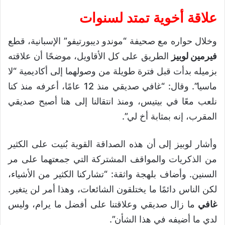
علاقة أخوية تمتد لسنوات
وخلال حواره مع صحيفة “موندو ديبورتيفو” الإسبانية، قطع
فيرمين لوبيز
الطريق على كل الأقاويل، موضحًا أن علاقته
بزميله بدأت قبل فترة طويلة من وصولهما إلى أكاديمية “لا
ماسيا”. وقال: “غافي صديقي منذ 12 عامًا، أعرفه منذ كنا
نلعب معًا في بيتيس، ومنذ انتقالنا إلى هنا أصبح صديقي
المقرب، إنه بمثابة أخ لي”.
وأشار لوبيز إلى أن هذه الصداقة القوية بُنيت على الكثير
من الذكريات والمواقف المشتركة التي جمعتهما على مر
السنين. وأضاف بلهجة واثقة: “تشاركنا الكثير من الأشياء،
لكن الناس دائمًا ما يختلقون الشائعات، وهذا أمر لن يتغير.
غافي
ما زال صديقي وعلاقتنا على أفضل ما يرام، وليس
لدي ما أضيفه في هذا الشأن”.