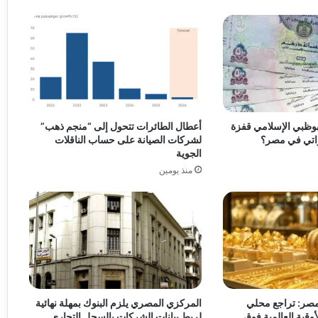
بوظبي الإسلامي قفزة
أعطال الطائرات تتحول إلى “منجم ذهب”
راتي في مصر؟
لشركات الصيانة على حساب الناقلات
الجوية
منذ يومين
مصر: تراجع محلي
المركزي المصري يلزم البنوك بمهلة نهائية
وقية العالمية فوق
لربط بيانات الشركات بالسجل التجاري