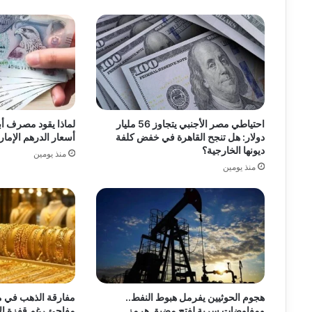
احتياطي مصر الأجنبي يتجاوز 56 مليار
لماذا يقود مصرف أ
دولار: هل تنجح القاهرة في خفض كلفة
أسعار الدرهم الإما
ديونها الخارجية؟
منذ يومين
منذ يومين
هجوم الحوثيين يفرمل هبوط النفط..
مفارقة الذهب في 
ومفاوضات سرية لفتح مضيق هرمز
مفاجئ رغم قفزة الأ