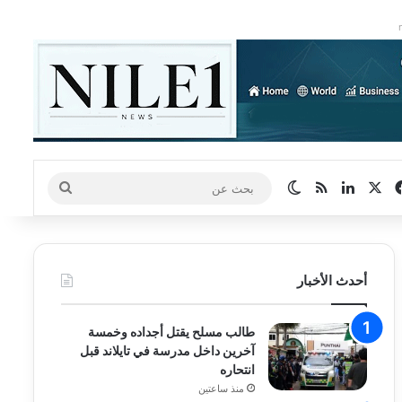
‫X
فيسبوك
لينكدإن
ملخص الموقع RSS
الوضع المظلم
بحث
عن
أحدث الأخبار
طالب مسلح يقتل أجداده وخمسة
آخرين داخل مدرسة في تايلاند قبل
انتحاره
منذ ساعتين