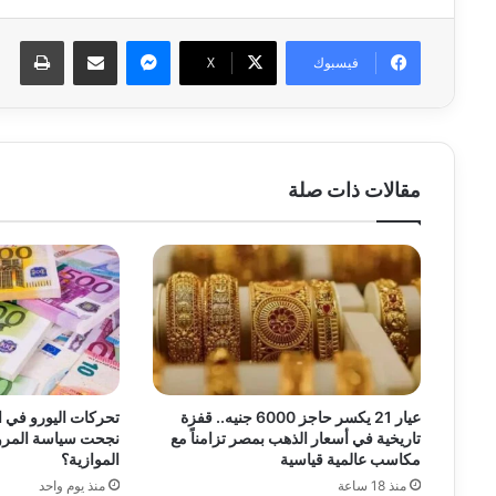
ماسنجر
مشاركة عبر البريد
طبا
فيسبوك
‫X
مقالات ذات صلة
عيار 21 يكسر حاجز 6000 جنيه.. قفزة
تحركات اليورو في ا
تاريخية في أسعار الذهب بمصر تزامناً مع
نجحت سياسة المرو
مكاسب عالمية قياسية
الموازية؟
منذ 18 ساعة
منذ يوم واحد