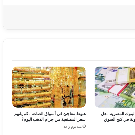
عة
لبنوك المصرية.. هل
هبوط مفاجئ في أسواق الصاغة.. كم يلتهم
نة في كبح السوق
سعر المصنعية من جرام الذهب اليوم؟
منذ يوم واحد