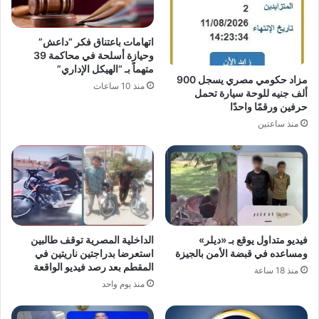
اتهامات باعتناق فكر “داعش”
وحيازة أسلحة في محاكمة 39
متهماً بـ “الهيكل الإداري”
مزاد حكومي مصري يسجل 900
منذ 10 ساعات
ألف جنيه للوحة سيارة تحمل
حرفين ورقمًا واحدًا
منذ ساعتين
فيديو متداول يوقع بـ «ديلر»
الداخلية المصرية توقف طالبين
ومساعده في قبضة الأمن بالجيزة
استعرضا بدراجتين ناريتين في
المقطم بعد رصد فيديو الواقعة
منذ 18 ساعة
منذ يوم واحد