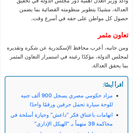
وأكد وزير العدل أهمية دور مجلس الدولة في تحقيق
العدالة، مشيدًا بتطوير منظومته القضائية بما يضمن
حصول كل مواطن على حقه في أسرع وقت.
تعاون مثمر
ومن جانبه، أعرب محافظ الإسكندرية عن شكره وتقديره
لمجلس الدولة، مؤكدًا رغبته في استمرار التعاون المثمر
بما يحقق العدالة.
أقرأ أيضًا:
مزاد حكومي مصري يسجل 900 ألف جنيه
للوحة سيارة تحمل حرفين ورقمًا واحدًا
اتهامات باعتناق فكر “داعش” وحيازة أسلحة في
محاكمة 39 متهماً بـ “الهيكل الإداري”