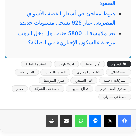
الصعود
هبوط مفاجئ في أسعار الفضة بالأسواق
المصرية.. عيار 925 يسجل مستويات جديدة
بعد ملامسة الـ 5800 جنيه.. هل دخل الذهب
مرحلة «السكون الإجباري» في الصاغة؟
الوسوم
أمن الطاقة
الاستثمارات
الاستدامة المالية
الاستكشاف
الاقتصاد المصري
البحث والتنقيب
الدين العام
الشركات الأجنبية
الغاز الطبيعي
شرق المتوسط
صندوق النقد الدولي
قطاع البترول
مستحقات الشركاء
مصر
مصطفى مدبولي
ماسنجر
واتساب
مشاركة عبر البريد
طباعة