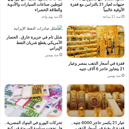
جنيهات لعيار 21 بالتزامن مع قفزة
لتوطين صناعات السيارات والأدوية
الأوقية عالمياً
والطاقة الخضراء
منذ 21 ساعة
منذ يوم واحد
شلل تام في جزيرة خارق.. الحصار
الأمريكي يقطع شريان النفط
الإيراني
منذ يومين
قفزة في أسعار الذهب بمصر وعيار
21 يتجاوز حاجز 6 آلاف جنيه
منذ يومين
عيار 21 يكسر حاجز 6000 جنيه..
تحركات اليورو في البنوك المصرية..
قفزة تاريخية في أسعار الذهب
هل نجحت سياسة المرونة في كبح