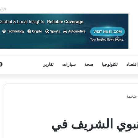
nile1
اقتصاد
تكنولوجيا
صحة
سيارات
تقارير
ة ضخمة
لنبوي الشريف في