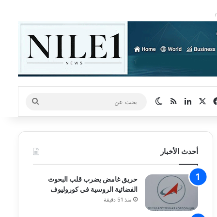
‫X
فيسبوك
لينكدإن
ملخص الموقع RSS
الوضع المظلم
بحث
عن
أحدث الأخبار
حريق غامض يضرب قلب البحوث
الفضائية الروسية في كوروليوف
منذ 51 دقيقة