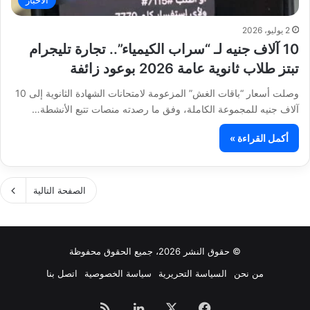
2 يوليو، 2026
10 آلاف جنيه لـ “سراب الكيمياء”.. تجارة تليجرام
تبتز طلاب ثانوية عامة 2026 بوعود زائفة
وصلت أسعار “باقات الغش” المزعومة لامتحانات الشهادة الثانوية إلى 10
آلاف جنيه للمجموعة الكاملة، وفق ما رصدته منصات تتبع الأنشطة…
أكمل القراءة »
الصفحة التالية
© حقوق النشر 2026، جميع الحقوق محفوظة
من نحن
السياسة التحريرية
سياسة الخصوصية
اتصل بنا
فيسبوك
‫X
لينكدإن
ملخص