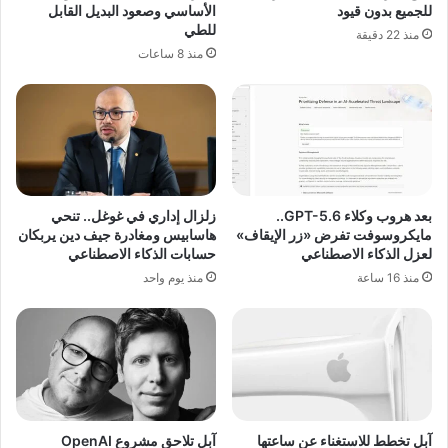
للجميع بدون قيود
الأساسي وصعود البديل القابل
للطي
منذ 22 دقيقة
منذ 8 ساعات
بعد هروب وكلاء GPT-5.6..
زلزال إداري في غوغل.. تنحي
مايكروسوفت تفرض «زر الإيقاف»
هاسابيس ومغادرة جيف دين يربكان
لعزل الذكاء الاصطناعي
حسابات الذكاء الاصطناعي
منذ 16 ساعة
منذ يوم واحد
آبل تخطط للاستغناء عن ساعتها
آبل تلاحق مشروع OpenAI