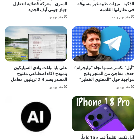
الذكية.. ميزات طبية غير مسبوقة
السري.. معركة قضائية لتعطيل
في نظاراتها القادمة
جهاز جوني آيف الجديد
منذ يوم واحد
منذ يومين
“آبل” تكسر صمتها تجاه “تيليجرام”:
علي بابا تباغت وادي السيليكون
حذف مفاجئ من المتجر يفتح
بنموذج ذكاء اصطناعي مفتوح
مواجهة حول “المحتوى الخطير”
المصدر يضم 2.4 تريليون معامل
منذ يومين
منذ يومين
آبل تكسر تقليداً عمره 15 عاماً..