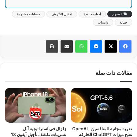
الوسوم
أدوات جديدة
احتيال إلكتروني
حسابات مشبوهة
حماية
واتساب
ماسنجر
واتساب
مشاركة عبر البريد
طباعة
مقالات ذات صلة
ضربة مجانية للمنافسين.. OpenAI
زلزال في استراتيجية آبل..
تفتح ميزات ChatGPT الخارقة
تسريبات تكشف تأجيل آيفون 18