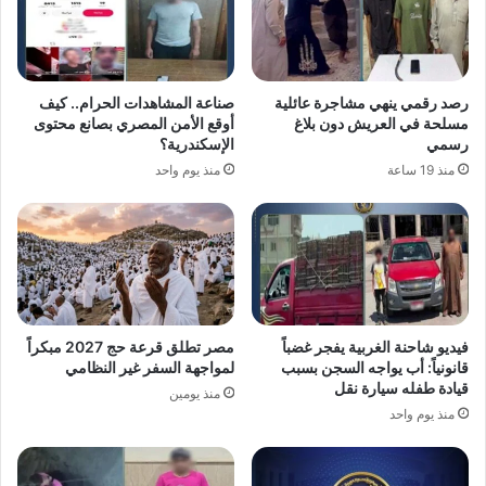
رصد رقمي ينهي مشاجرة عائلية
صناعة المشاهدات الحرام.. كيف
مسلحة في العريش دون بلاغ
أوقع الأمن المصري بصانع محتوى
رسمي
الإسكندرية؟
منذ 19 ساعة
منذ يوم واحد
فيديو شاحنة الغربية يفجر غضباً
مصر تطلق قرعة حج 2027 مبكراً
قانونياً: أب يواجه السجن بسبب
لمواجهة السفر غير النظامي
قيادة طفله سيارة نقل
منذ يومين
منذ يوم واحد