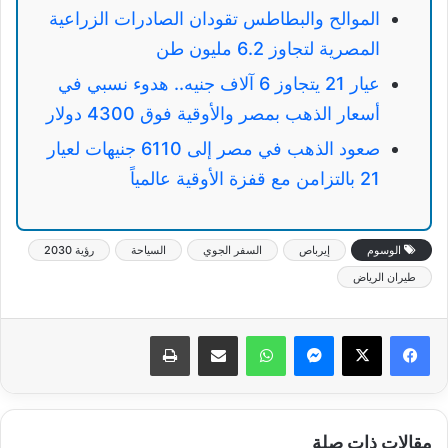
الموالح والبطاطس تقودان الصادرات الزراعية
المصرية لتجاوز 6.2 مليون طن
عيار 21 يتجاوز 6 آلاف جنيه.. هدوء نسبي في
أسعار الذهب بمصر والأوقية فوق 4300 دولار
صعود الذهب في مصر إلى 6110 جنيهات لعيار
21 بالتزامن مع قفزة الأوقية عالمياً
الوسوم
إيرباص
السفر الجوي
السياحة
رؤية 2030
طيران الرياض
ماسنجر
واتساب
مشاركة عبر البريد
طباعة
مقالات ذات صلة