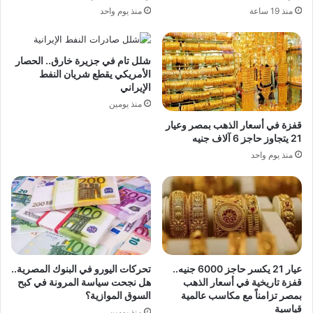
منذ 19 ساعة
منذ يوم واحد
شلل تام في جزيرة خارق.. الحصار
الأمريكي يقطع شريان النفط
الإيراني
منذ يومين
قفزة في أسعار الذهب بمصر وعيار
21 يتجاوز حاجز 6 آلاف جنيه
منذ يوم واحد
عيار 21 يكسر حاجز 6000 جنيه..
تحركات اليورو في البنوك المصرية..
قفزة تاريخية في أسعار الذهب
هل نجحت سياسة المرونة في كبح
بمصر تزامناً مع مكاسب عالمية
السوق الموازية؟
قياسية
منذ يومين