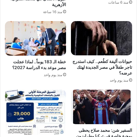
منذ 6 ساعات
الأزهرية
منذ 16 ساعة
حيوانات أليفة كطُعم.. كيف استدرج
خطة الـ 183 يوماً.. لماذا عجلت
تاجر طفلاً في مصر الجديدة لهتك
مصر موعد بدء الدراسة 2027؟
عرضه؟
منذ يوم واحد
منذ يوم واحد
السفير شن: محمد صلاح يحظى
بمحبة خاصة في تركيا وطرابزون