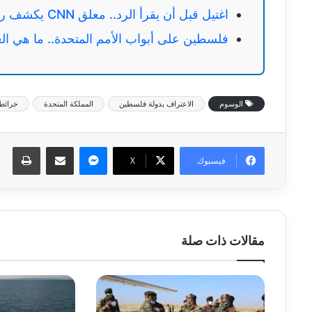
اغتيل قبل أن يقرأ الرد.. معلق CNN يكشف رسالة خصمه الصادمة قبل مقتله بيوم واحد
فلسطين على أبواب الأمم المتحدة.. ما هي العق
الوسوم
الاعتراف بدولة فلسطين
المملكة المتحدة
خرائط 
ماسنجر
مشاركة عبر البريد
طبا
فيسبوك
‫X
مقالات ذات صلة