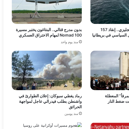
نيران في القنال الإنجليزي.. إنقاذ 157
بدون مدرج قتالي.. البنتاغون يختبر مسيرة
 السياسي في بريطانيا
Nomad 100 لمهام الاختراق العسكري
منذ يوم واحد
لمرفأ” المعطلة
رماد يغطي سبوكان: إعلان الطوارئ في
ت ضغط النار
واشنطن بطلب فيدرالي عاجل لمواجهة
الحرائق
منذ يومين