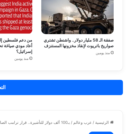
صفقة الـ 58 مليار دولار.. واشنطن تشتري
من دعم فلسطين إلى
صواريخ باتريوت لإنقاذ مخزونها المستنزف
أعاد مودي صياغة تح
إسرائيل؟
منذ يومين
منذ يومين
الت