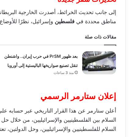
إلى جانب تحديث الخرائط، أصدرت الخارجية البريطاني
مناطق محددة في
فلسطين
وإسرائيل، نظرًا للأوضاع ا
مقالات ذات صلة
بعد ظهور PrSM في حرب إيران.. واشنطن
تنقل تصنيع صواريخها الباليستية إلى أوروبا
منذ 3 ساعات
إعلان ستارمر الرسمي
أعلن ستارمر عن هذا القرار التاريخي عبر حسابه على
السلام بين الفلسطينيين والإسرائيليين، من خلال حل ا
السلام للفلسطينيين والإسرائيليين، وحل الدولتين، ت