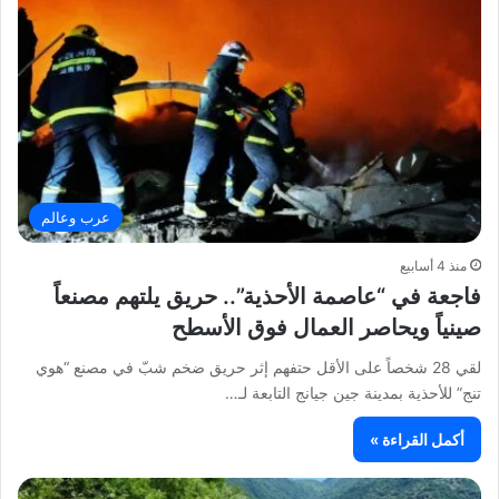
عرب وعالم
منذ 4 أسابيع
فاجعة في “عاصمة الأحذية”.. حريق يلتهم مصنعاً
صينياً ويحاصر العمال فوق الأسطح
لقي 28 شخصاً على الأقل حتفهم إثر حريق ضخم شبّ في مصنع “هوي
تنج” للأحذية بمدينة جين جيانج التابعة لـ…
أكمل القراءة »