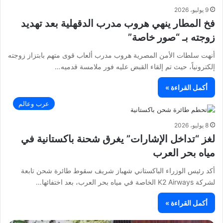
9 يوليو، 2026
فخ المطار ينهي هروب مدرب الدقهلية بعد تهديد
زوجته بـ “صور خاصة”
أنهت سلطات الأمن المصرية هروب مدرب ألعاب قوى متهم بابتزاز زوجته
إلكترونياً، حيث تم إلقاء القبض عليه فور ملامسة قدميه…
أكمل القراءة »
عرب وعالم
8 يوليو، 2026
لغز “تداخل الإشارات” يغرق شحنة باكستانية في
مياه بحر العرب
أكد رئيس الوزراء الباكستاني شهباز شريف سقوط طائرة شحن تابعة
لشركة K2 Airways الخاصة في مياه بحر العرب، بعد اختفائها…
أكمل القراءة »