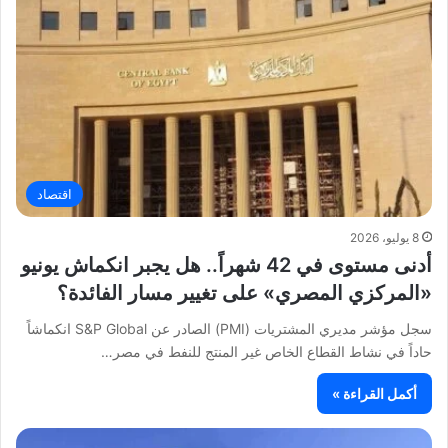
اقتصاد
8 يوليو، 2026
أدنى مستوى في 42 شهراً.. هل يجبر انكماش يونيو
«المركزي المصري» على تغيير مسار الفائدة؟
سجل مؤشر مديري المشتريات (PMI) الصادر عن S&P Global انكماشاً
حاداً في نشاط القطاع الخاص غير المنتج للنفط في مصر…
أكمل القراءة »