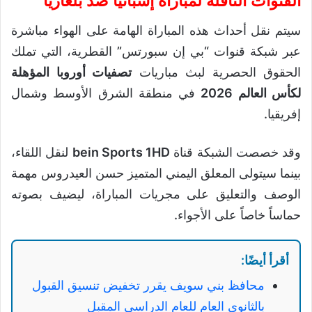
القنوات الناقلة لمباراة إسبانيا ضد بلغاريا
سيتم نقل أحداث هذه المباراة الهامة على الهواء مباشرة
عبر شبكة قنوات “بي إن سبورتس” القطرية، التي تملك
الحقوق الحصرية لبث مباريات
تصفيات أوروبا المؤهلة
لكأس العالم 2026
في منطقة الشرق الأوسط وشمال
إفريقيا.
وقد خصصت الشبكة قناة
bein Sports 1HD
لنقل اللقاء،
بينما سيتولى المعلق اليمني المتميز حسن العيدروس مهمة
الوصف والتعليق على مجريات المباراة، ليضيف بصوته
حماساً خاصاً على الأجواء.
أقرأ أيضًا:
محافظ بني سويف يقرر تخفيض تنسيق القبول
بالثانوي العام للعام الدراسي المقبل