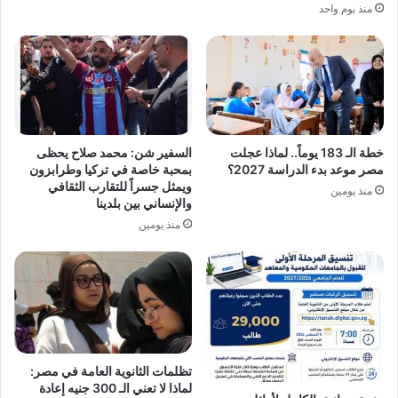
منذ يوم واحد
خطة الـ 183 يوماً.. لماذا عجلت
السفير شن: محمد صلاح يحظى
مصر موعد بدء الدراسة 2027؟
بمحبة خاصة في تركيا وطرابزون
ويمثل جسراً للتقارب الثقافي
منذ يومين
والإنساني بين بلدينا
منذ يومين
تظلمات الثانوية العامة في مصر:
لماذا لا تعني الـ 300 جنيه إعادة