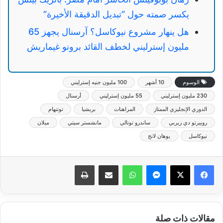
يكسر صمته حول “تبديل الدقيقة الأخيرة”
هل ينهار مشروع نيوكاسل؟ آرسنال يجهز 65
مليون إسترليني لخطف القائد برونو غيماريش
الوسوم
10 أشهر
100 مليون جنيه إسترليني
230 مليون إسترليني
55 مليون إسترليني
أرسنال
الدوري الإنجليزي الممتاز
المراهنات
بريشيا
توتنهام
روبيرتو دي زيربي
ساندرو تونالي
مانشستر سيتي
ميلان
نيوكاسل
يوهان لانج
ماسنجر
واتساب
مشاركة عبر البريد
طباعة
مقالات ذات صلة