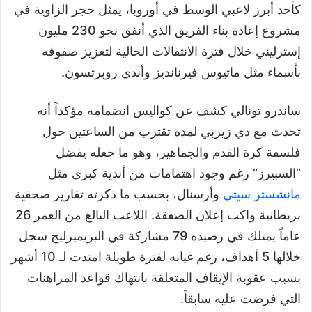
كأحد أبرز لاعبي الوسط في أوروبا، يمثل حجر الزاوية في
مشروع إعادة بناء الفريق الذي أنفق نحو 230 مليون
إسترليني خلال فترة الانتقالات الحالية لتعزيز صفوفه
بأسماء مثل ماتيوس فيرنانديز وأندي روبرتسون.
ساندرو تونالي كشف عن كواليس انضمامه مؤكداً أنه
تحدث مع دي زيربي لمدة تقترب من الساعتين حول
فلسفة كرة القدم والجماهير، وهو ما جعله يفضل
“السبيرز” رغم وجود اهتمامات من أندية كبرى مثل
مانشستر سيتي
وأرسنال، بحسب ما ذكرته تقارير صحفية
بريطانية واكب إعلان الصفقة. اللاعب البالغ من العمر 26
عاماً يمتلك في رصيده 79 مشاركة في البريميرليج سجل
خلالها 5 أهداف، رغم غيابه لفترة طويلة امتدت لـ 10 أشهر
بسبب عقوبة الإيقاف المتعلقة بانتهاك قواعد المراهنات
التي فرضت عليه سابقاً.