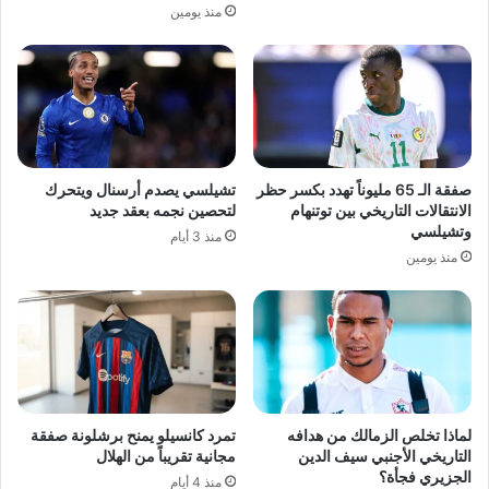
منذ يومين
صفقة الـ 65 مليوناً تهدد بكسر حظر
تشيلسي يصدم أرسنال ويتحرك
الانتقالات التاريخي بين توتنهام
لتحصين نجمه بعقد جديد
وتشيلسي
منذ 3 أيام
منذ يومين
لماذا تخلص الزمالك من هدافه
تمرد كانسيلو يمنح برشلونة صفقة
التاريخي الأجنبي سيف الدين
مجانية تقريباً من الهلال
الجزيري فجأة؟
منذ 4 أيام