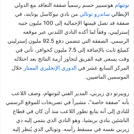
توتنهام
هوتسبير حسم رسمياً صفقة التعاقد مع الدولي
الإيطالي
ساندرو تونالي
من نادي نيوكاسل يونايتد، في
صفقة قد تصل قيمتها الإجمالية إلى 100 مليون جنيه
إسترليني، وفقاً لما أكده النادي اللندني عبر موقعه
الرسمي. الصفقة التي تتضمن دفع 92.5 مليون إسترليني
كمبلغ ثابت بالإضافة إلى 7.5 مليون كحوافز، تأتي في
وقت يسعى فيه الفريق لتجاوز أزمة النتائج بعد احتلاله
المركز السابع عشر في
الدوري الإنجليزي الممتاز
خلال
الموسمين الماضيين.
روبيرتو دي زيربي، المدير الفني لتوتنهام، وصف اللاعب
بأنه “صفقة خاصة”، مشيراً في تصريحات للموقع الرسمي
للنادي إلى أنه يتابع تطور اللاعب منذ أن كان في قطاع
الناشئين بنادي بريشيا، وهو النادي الذي ينتمي إليه دي
زيربي نفسه في مسقط رأسه. وتونالي الذي يُنظر إليه