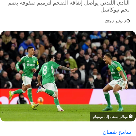
النادي اللندني يواصل إنفاقه الضخم لترميم صفوفه بضم
نجم نيوكاسل
6 يوليو، 2026
تونالي ينتقل إلى توتنهام
سامح شعبان