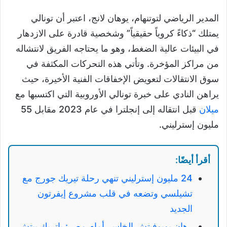
المدير الرياضي لتوتنهام، يوهان لانج، اعتبر أن تونالي
يمتلك “ذكاءً كروياً حقيقياً” وشخصية قادرة على الازدهار
في البيئات عالية الضغط، وهو ما يحتاجه الفريق لانتشاله
من مراكز المؤخرة. وتأتي هذه التحركات المكثفة في
سوق الانتقالات لتعويض الإخفاقات الفنية الأخيرة، حيث
يراهن النادي على خبرة تونالي الأوروبية التي اكتسبها مع
ميلان
قبل انتقاله إلى إنجلترا في عام 2023 مقابل 55
مليون إسترليني.
أقرأ أيضًا:
24 مليون إسترليني تنهي رحلة تيريك جورج مع
تشيلسي وتضعه في قلب مشروع إيفرتون
الجديد
رهان بوبوفيتش الخاسر أمام مصر: باتريك بيتش