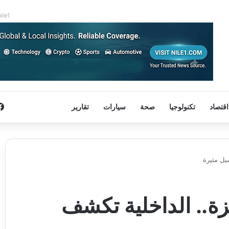
nile1
اقتصاد
تكنولوجيا
صحة
سيارات
تقارير
يل مثيرة
ة.. الداخلية تكشف