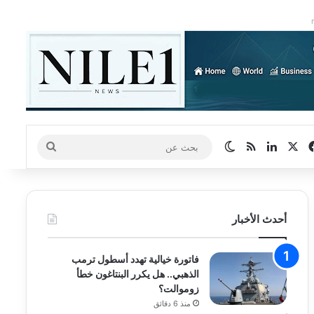
‫X
فيسبوك
لينكدإن
ملخص الموقع RSS
الوضع المظلم
بحث
عن
أحدث الأخبار
فاتورة خيالية تهدد أسطول ترمب
الذهبي.. هل يكرر البنتاغون خطأ
زوموالت؟
منذ 6 دقائق