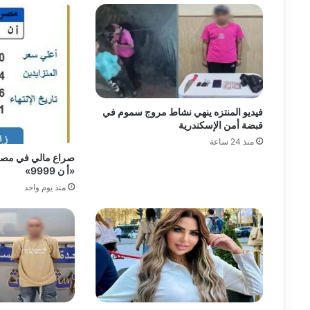
فيديو المنتزه ينهي نشاط مروج سموم في
قبضة أمن الإسكندرية
منذ 24 ساعة
صراع مالي في مصر 
«أ ن 9999»
منذ يوم واحد