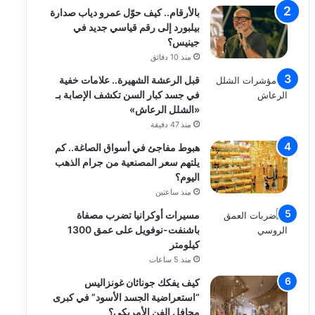
بالأرقام.. كيف حوّل عمرو دياب صدارة
بيلبورد إلى رقم قياسي جديد في
جينيس؟
منذ 10 دقائق
قبل الرعشة الشهيرة.. علامات خفية
في جسد كبار السن تكشف الإصابة بـ
«الشلل الرعاش»
منذ 47 دقيقة
هبوط مفاجئ في أسواق الصاغة.. كم
يلتهم سعر المصنعية من جرام الذهب
اليوم؟
منذ ساعتين
مسيرات أوكرانيا تضرب مصفاة
باشنفت-نوفويل على عمق 1300
كيلومتر
منذ 5 ساعات
كيف يفكك جوناثان غونزاليس
“استعراضية الجسد الأسود” في كبرى
محافل الفن الأمريكي؟