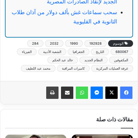
الجديد لإنقاذ الصادرات المصرية
سحب سماعات غش بألف دولار من آذان طلاب
الثانوية في القليوبية
الوسوم
192928
1990
2032
284
680067
التاريخ
الجغرافيا
الشعبة الأدبية
الفيزياء
المكفوفين
النظام الجديد
خالد عبد الحكم
غرفة العمليات المركزية
كاميرات المراقبة
محمد عبد اللطيف
ماسنجر
واتساب
مشاركة عبر البريد
طباعة
مقالات ذات صلة