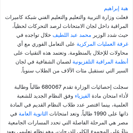
هبة إبراهيم
فعلت وزارة التربية والتعليم والتعليم الفني شبكة كاميرات
المراقبة داخل لجان الامتحانات لرصد التحركات لحظياً،
حيث شدد الوزير
محمد عبد اللطيف
خلال تواجده في
غرفة العمليات المركزية
على التعامل الفوري مع أي
محاولات للإخلال بالمنظومة. وتعتمد هذه التقنيات على
أنظمة المراقبة التلفزيونية
لضمان الشفافية في لجان
السير التي تستقبل مئات الآلاف من الطلاب سنوياً.
سجلت إحصائيات الوزارة تقدم 680067 طالباً وطالبة
لأداء امتحان مادة
الفيزياء
وفق النظام الجديد للشعبة
العلمية، بينما اقتصر عدد طلاب النظام القديم في المادة
ذاتها على 1990 طالباً. وتعد امتحانات
الثانوية العامة
في
مصر هي المرحلة الفاصلة التي تحدد المسارات الجامعية
بناءً على المجموع الكلي للدرجات، وهو نظام تعليمي يعود