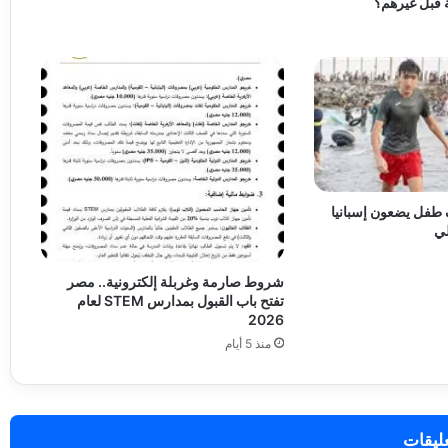
ة قبل غيرهم؟
تة: 10 آلاف طفل يضعون إسبانيا
لي
شروط صارمة وغربلة إلكترونية.. مصر
تفتح باب القبول بمدارس STEM لعام
2026
منذ 5 أيام
عليقات