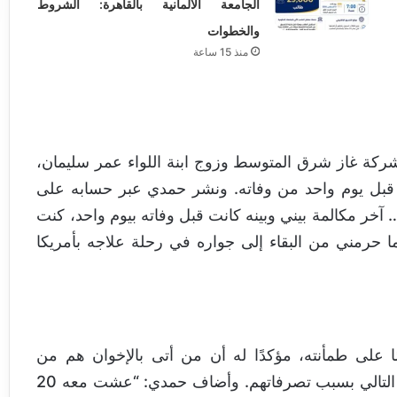
الجامعة الألمانية بالقاهرة: الشروط
والخطوات
منذ 15 ساعة
كة غاز شرق المتوسط وزوج ابنة اللواء عمر سليمان،
 قبل يوم واحد من وفاته. ونشر حمدي عبر حسابه على
 آخر مكالمة بيني وبينه كانت قبل وفاته بيوم واحد، كنت
ن قضية أو اتهام، ما حرمني من البقاء إلى جواره في رحلة علاجه بأمريكا
على طمأنته، مؤكدًا له أن من أتى بالإخوان هم من
سيرحّلونهم، وأنهم لن يستمروا في الحكم حتى يوليو التالي بسبب تصرفاتهم. وأضاف حمدي: “عشت معه 20