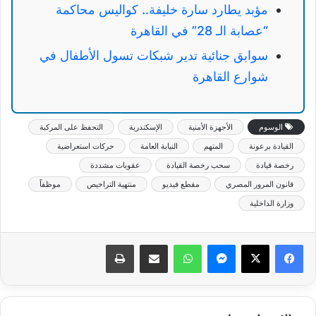
مؤبد يطارد سارة خليفة.. كواليس محاكمة
“عصابة الـ 28” في القاهرة
سوابق جنائية تدير شبكات تسول الأطفال في
شوارع القاهرة
الوسوم
الأجهزة الأمنية
الإسكندرية
التحفظ على المركبة
القيادة برعونة
المتهم
النيابة العامة
حركات استعراضية
رخصة قيادة
سحب رخصة القيادة
عقوبات مشددة
قانون المرور المصري
مقطع فيديو
منتهية التراخيص
موظفاً
وزارة الداخلية
ماسنجر
واتساب
مشاركة عبر البريد
طباعة