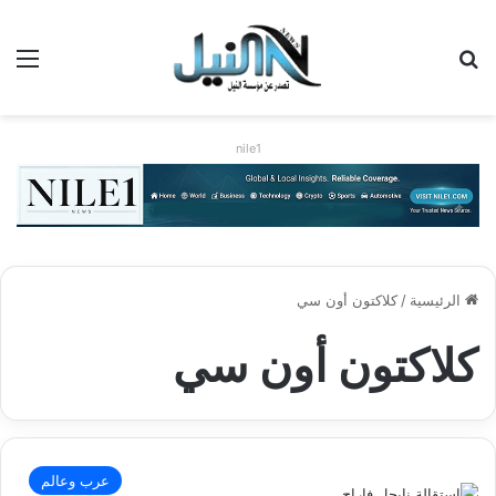
بحث عن
الق
nile1
الرئيسية
/
كلاكتون أون سي
كلاكتون أون سي
عرب وعالم