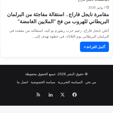
7 يوليو، 2026
مقامرة نايجل فاراج.. استقالة مفاجئة من البرلمان
البريطاني للهروب من فخ “الملايين الغامضة”
أعلن نايجل فاراج، زعيم حزب ريفورم يو كيه، استقالته من مقعده في
البرلمان البريطاني يوم الثلاثاء، في خطوة تهدف إلى…
أكمل القراءة »
© حقوق النشر 2026، جميع الحقوق محفوظة
من نحن
السياسة التحريرية
سياسة الخصوصية
اتصل بنا
فيسبوك
‫X
لينكدإن
ملخص
الموقع