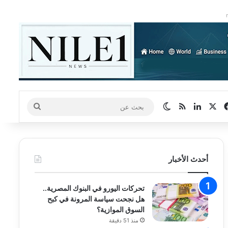
‫X
فيسبوك
لينكدإن
ملخص الموقع RSS
الوضع المظلم
بحث
عن
أحدث الأخبار
تحركات اليورو في البنوك المصرية..
هل نجحت سياسة المرونة في كبح
السوق الموازية؟
منذ 51 دقيقة