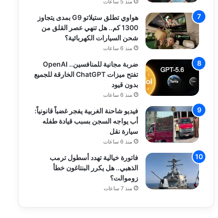
منذ 5 ساعات
هواوي تطلق ستيلاتو G9 بمدى يتجاوز
1300 كم.. هل تنهي عصر القلق من
شحن السيارات الكهربائية؟
منذ 6 ساعات
ضربة مجانية للمنافسين.. OpenAI
تفتح ميزات ChatGPT الخارقة للجميع
بدون قيود
منذ 6 ساعات
فيديو شاحنة الغربية يفجر غضباً قانونياً:
أب يواجه السجن بسبب قيادة طفله
سيارة نقل
منذ 6 ساعات
فاتورة خيالية تهدد أسطول ترمب
الذهبي.. هل يكرر البنتاغون خطأ
زوموالت؟
منذ 7 ساعات