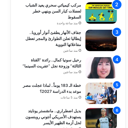
مركب كيميائي سحري يعيد الشباب
لعضلات كبار السن وينهي خطر
السقوط
منذ ساعة واحدة
جفاف الأنهار يطفئ أنوار أوروبا..
إيطاليا تعلن الطوارئ والمجر تعطل
مفاعلاتها النووية
منذ ساعتين
رحيل سونيا كمال.. رائدة “القناة
الثالثة” وزوجة نجل “عفريت السينما”
منذ ساعتين
خطة الـ 183 يوماً.. لماذا عجلت مصر
موعد بدء الدراسة 2027؟
منذ 5 ساعات
بديل اضطراري.. مانشستر يونايتد
يستهدف الأمريكي أنتوني روبنسون
لحل أزمة الظهير الأيسر