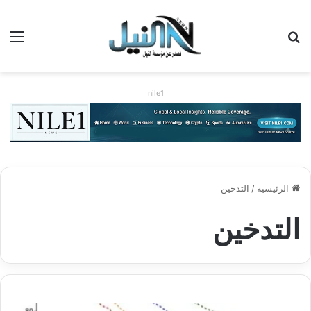
بحث عن
الق
nile1
الرئيسية
/
التدخين
التدخين