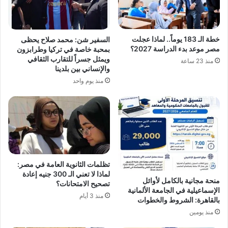
خطة الـ 183 يوماً.. لماذا عجلت
السفير شن: محمد صلاح يحظى
مصر موعد بدء الدراسة 2027؟
بمحبة خاصة في تركيا وطرابزون
ويمثل جسراً للتقارب الثقافي
منذ 23 ساعة
والإنساني بين بلدينا
منذ يوم واحد
تظلمات الثانوية العامة في مصر:
لماذا لا تعني الـ 300 جنيه إعادة
منحة مجانية بالكامل لأوائل
تصحيح الامتحانات؟
الإسماعيلية في الجامعة الألمانية
منذ 3 أيام
بالقاهرة: الشروط والخطوات
منذ يومين