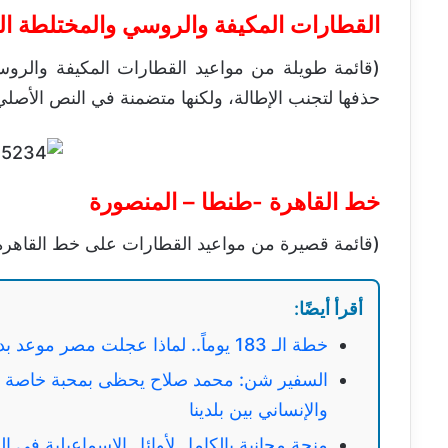
القطارات المكيفة والروسي والمختلطة ا
(قائمة طويلة من مواعيد القطارات المكيفة والرو
حذفها لتجنب الإطالة، ولكنها متضمنة في النص الأصلي
خط القاهرة -طنطا – المنصورة
(قائمة قصيرة من مواعيد القطارات على خط القاهرة
أقرأ أيضًا:
خطة الـ 183 يوماً.. لماذا عجلت مصر موعد بدء الدراسة 2027؟
السفير شن: محمد صلاح يحظى بمحبة خاصة في 
والإنساني بين بلدينا
منحة مجانية بالكامل لأوائل الإسماعيلية في ا