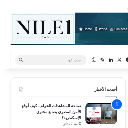
‫X
فيسبوك
لينكدإن
ملخص الموقع RSS
الوضع المظلم
بحث
عن
أحدث الأخبار
صناعة المشاهدات الحرام.. كيف أوقع
الأمن المصري بصانع محتوى
الإسكندرية؟
منذ 7 دقائق