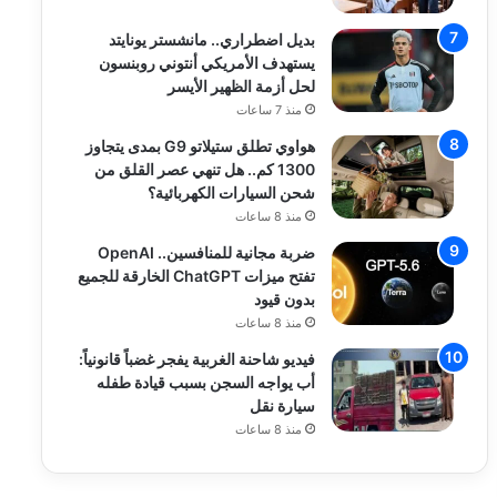
بديل اضطراري.. مانشستر يونايتد
يستهدف الأمريكي أنتوني روبنسون
لحل أزمة الظهير الأيسر
منذ 7 ساعات
هواوي تطلق ستيلاتو G9 بمدى يتجاوز
1300 كم.. هل تنهي عصر القلق من
شحن السيارات الكهربائية؟
منذ 8 ساعات
ضربة مجانية للمنافسين.. OpenAI
تفتح ميزات ChatGPT الخارقة للجميع
بدون قيود
منذ 8 ساعات
فيديو شاحنة الغربية يفجر غضباً قانونياً:
أب يواجه السجن بسبب قيادة طفله
سيارة نقل
منذ 8 ساعات