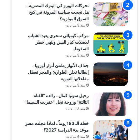
تحركات اليورو في البنوك المصرية..
هل نجحت سياسة المرونة في كبح
السوق الموازية؟
منذ 3 ساعات
مركب كيميائي سحري يعيد الشباب
لعضلات كبار السن وينهي خطر
السقوط
منذ 3 ساعات
جفاف الأنهار يطفئ أنوار أوروبا..
إيطاليا تعلن الطوارئ والمجر تعطل
مفاعلاتها النووية
منذ 3 ساعات
رحيل سونيا كمال.. رائدة “القناة
الثالثة” وزوجة نجل “عفريت السينما”
منذ 3 ساعات
خطة الـ 183 يوماً.. لماذا عجلت مصر
موعد بدء الدراسة 2027؟
منذ 6 ساعات