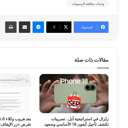
وحدات معالجة الرسومات
ماسنجر
مشاركة عبر البريد
طبا
فيسبوك
‫X
مقالات ذات صلة
زلزال في استراتيجية آبل.. تسريبات
تكشف تأجيل آيفون 18 الأساسي وصعود
تفرض «زر الإيقاف» 