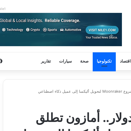
nile1
اقتصاد
تكنولوجيا
صحة
سيارات
تقارير
10 مليون دولار.. أمازون تطلق