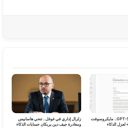
عة
بعد هروب وكلاء GPT-5.6.. مايكروسوفت
زلزال إداري في غوغل.. تنحي هاسابيس
لعزل الذكاء
ومغادرة جيف دين يربكان حسابات الذكاء