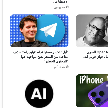
الاصطناعي
منذ يومين
آبل تلاحق مشروع OpenAI السري..
“آبل” تكسر صمتها تجاه “تيليجرام”: حذف
يل جهاز جوني آيف
مفاجئ من المتجر يفتح مواجهة حول
“المحتوى الخطير”
منذ 3 أيام