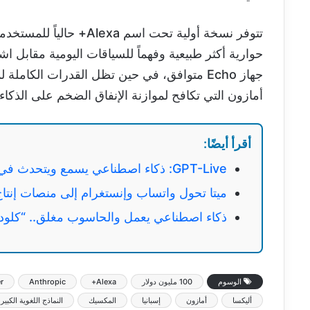
تتوفر نسخة أولية تحت اسم
حوارية أكثر طبيعية وفهماً للسياقات اليومية مقابل
أمازون التي تكافح لموازنة الإنفاق الضخم على الذكاء
أقرأ أيضًا:
GPT-Live: ذكاء اصطناعي يسمع ويتحدث في آن واحد وينهي “رتابة” ChatGPT
ميتا تحول واتساب وإنستغرام إلى منصات إنتاج بصري ع
ذكاء اصطناعي يعمل والحاسوب مغلق.. “كلود” 
الوسوم
100 مليون دولار
Alexa+
Anthropic
r
أليكسا
أمازون
إسبانيا
المكسيك
النماذج اللغوية الكبير