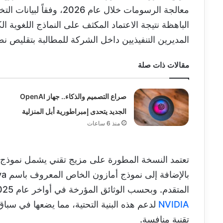
معالجة الرسومات خلال عام 
الباهظة نتيجة الاعتماد المكثف على النماذج اللغوية 
المديرين التنفيذيين داخل الشركة للمطالبة بتقليص 
مقالات ذات صلة
صراع التصميم والذكاء.. جهاز OpenAI
الجديد يتحدى إمبراطورية أبل المنزلية
منذ 6 ساعات
تعتمد النسخة المطورة على مزيج تقني يشمل نموذج Claude 3.7 Sonnet الذي طورته شرك
المتقدم. وبحسب الوثائق المؤرخة في أواخر عام 2025، فقد قامت أمازون بالفعل بتجهيز مئات من معالجات
NVIDIA
لدعم هذه البنية التحتية، مما يضعها في سبا
تقنية منافسة.