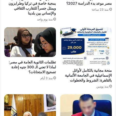
مصر موعد بدء الدراسة 2027؟
بمحبة خاصة في تركيا وطرابزون
ويمثل جسراً للتقارب الثقافي
منذ 23 ساعة
والإنساني بين بلدينا
منذ يوم واحد
تظلمات الثانوية العامة في مصر:
لماذا لا تعني الـ 300 جنيه إعادة
منحة مجانية بالكامل لأوائل
تصحيح الامتحانات؟
الإسماعيلية في الجامعة الألمانية
منذ 3 أيام
بالقاهرة: الشروط والخطوات
منذ يومين