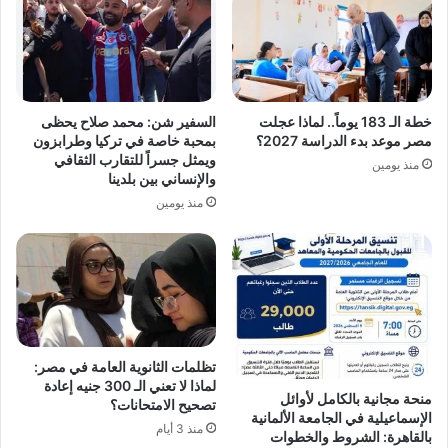
خطة الـ 183 يوماً.. لماذا عجلت
السفير شن: محمد صلاح يحظى
مصر موعد بدء الدراسة 2027؟
بمحبة خاصة في تركيا وطرابزون
ويمثل جسراً للتقارب الثقافي
منذ يومين
والإنساني بين بلدينا
منذ يومين
تظلمات الثانوية العامة في مصر:
لماذا لا تعني الـ 300 جنيه إعادة
منحة مجانية بالكامل لأوائل
تصحيح الامتحانات؟
الإسماعيلية في الجامعة الألمانية
منذ 3 أيام
بالقاهرة: الشروط والخطوات