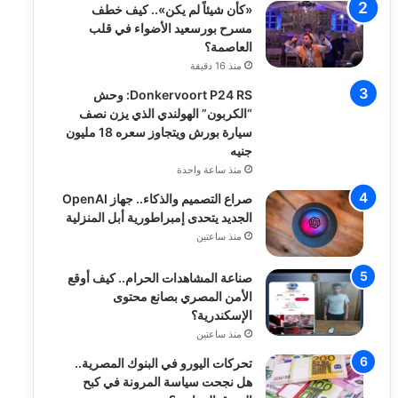
«كأن شيئاً لم يكن».. كيف خطف
مسرح بورسعيد الأضواء في قلب
العاصمة؟
منذ 16 دقيقة
Donkervoort P24 RS: وحش
“الكربون” الهولندي الذي يزن نصف
سيارة بورش ويتجاوز سعره 18 مليون
جنيه
منذ ساعة واحدة
صراع التصميم والذكاء.. جهاز OpenAI
الجديد يتحدى إمبراطورية أبل المنزلية
منذ ساعتين
صناعة المشاهدات الحرام.. كيف أوقع
الأمن المصري بصانع محتوى
الإسكندرية؟
منذ ساعتين
تحركات اليورو في البنوك المصرية..
هل نجحت سياسة المرونة في كبح