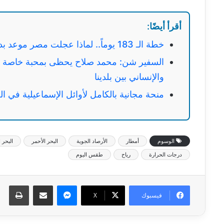
أقرأ أيضًا:
خطة الـ 183 يوماً.. لماذا عجلت مصر موعد بدء الدراسة 2027؟
السفير شن: محمد صلاح يحظى بمحبة خاصة في 
والإنساني بين بلدينا
منحة مجانية بالكامل لأوائل الإسماعيلية في ا
الوسوم
أمطار
الأرصاد الجوية
البحر الأحمر
البحر 
درجات الحرارة
رياح
طقس اليوم
ماسنجر
مشاركة عبر البريد
طبا
فيسبوك
‫X