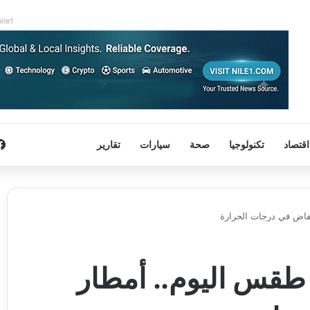
nile1
اقتصاد
تكنولوجيا
صحة
سيارات
تقارير
فاض في درجات الحرارة
طقس اليوم.. أمطار