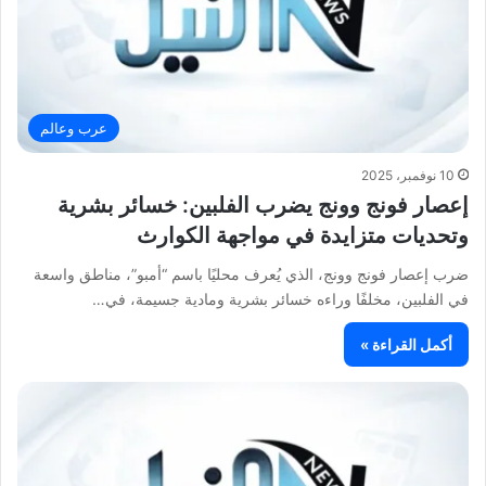
عرب وعالم
10 نوفمبر، 2025
إعصار فونج وونج يضرب الفلبين: خسائر بشرية
وتحديات متزايدة في مواجهة الكوارث
ضرب إعصار فونج وونج، الذي يُعرف محليًا باسم “أمبو”، مناطق واسعة
في الفلبين، مخلفًا وراءه خسائر بشرية ومادية جسيمة، في…
أكمل القراءة »