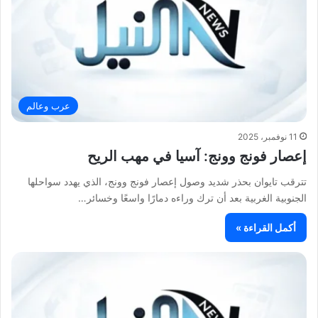
عرب وعالم
11 نوفمبر، 2025
إعصار فونج وونج: آسيا في مهب الريح
تترقب تايوان بحذر شديد وصول إعصار فونج وونج، الذي يهدد سواحلها
الجنوبية الغربية بعد أن ترك وراءه دمارًا واسعًا وخسائر…
أكمل القراءة »