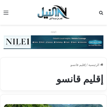
بحث عن
الق
nile1
الرئيسية
/
إقليم قانسو
إقليم قانسو