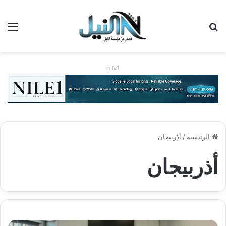
بحث عن
الق
nile1
الرئيسية
/
أذربيجان
أذربيجان