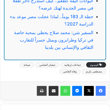
حيوانات أليفة كطُعم.. كيف استدرج تاجر طفلاً
في مصر الجديدة لهتك عرضه؟
خطة الـ 183 يوماً.. لماذا عجلت مصر موعد بدء
الدراسة 2027؟
السفير شن: محمد صلاح يحظى بمحبة خاصة
في تركيا وطرابزون ويمثل جسراً للتقارب
الثقافي والإنساني بين بلدينا
الوسوم
جماعات إرهابية
شعبان الشامي
شماتة
مصطفى بكري
وفاة القاضي
ماسنجر
واتساب
مشاركة عبر البريد
طباعة