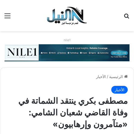
بحث عن
الق
nile1
الرئيسية
/
الأخبار
الأخبار
مصطفى بكري ينتقد الشماتة في
وفاة القاضي شعبان الشامي:
«متآمرون وإرهابيون»