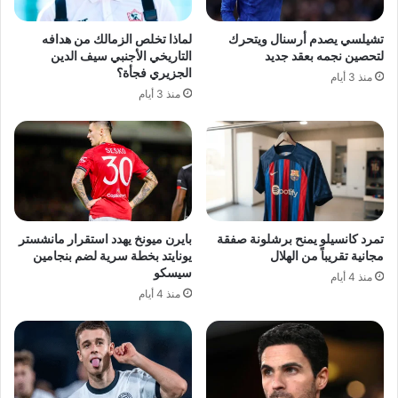
تشيلسي يصدم أرسنال ويتحرك
لماذا تخلص الزمالك من هدافه
لتحصين نجمه بعقد جديد
التاريخي الأجنبي سيف الدين
الجزيري فجأة؟
منذ 3 أيام
منذ 3 أيام
تمرد كانسيلو يمنح برشلونة صفقة
بايرن ميونخ يهدد استقرار مانشستر
مجانية تقريباً من الهلال
يونايتد بخطة سرية لضم بنجامين
سيسكو
منذ 4 أيام
منذ 4 أيام