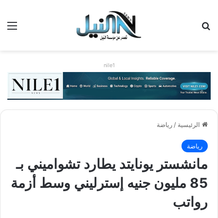
بحث عن
الق
nile1
الرئيسية
/
رياضة
رياضة
مانشستر يونايتد يطارد تشواميني بـ
85 مليون جنيه إسترليني وسط أزمة
رواتب