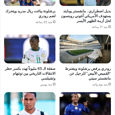
بديل اضطراري.. مانشستر يونايتد
برشلونة يباغت ريال مدريد ويتحرك
يستهدف الأمريكي أنتوني روبنسون
لضم رودري
لحل أزمة الظهير الأيسر
منذ 23 ساعة
منذ 11 ساعة
رودري يرفض برشلونة ويشترط
صفقة الـ 65 مليوناً تهدد بكسر حظر
“القميص الأبيض” للرحيل عن
الانتقالات التاريخي بين توتنهام
مانشستر سيتي
وتشيلسي
منذ يوم واحد
منذ يومين