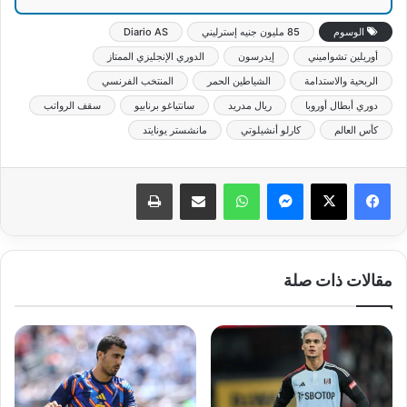
الوسوم
85 مليون جنيه إسترليني
Diario AS
أوريلين تشواميني
إيدرسون
الدوري الإنجليزي الممتاز
الربحية والاستدامة
الشياطين الحمر
المنتخب الفرنسي
دوري أبطال أوروبا
ريال مدريد
سانتياغو برنابيو
سقف الرواتب
كأس العالم
كارلو أنشيلوتي
مانشستر يونايتد
ماسنجر
واتساب
مشاركة عبر البريد
طباعة
مقالات ذات صلة