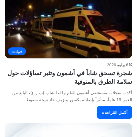
حوادث
6 يوليو، 2026
شجرة تسحق شاباً في أشمون وتثير تساؤلات حول
سلامة الطرق بالمنوفية
أكدت سجلات مستشفى أشمون العام وفاة الشاب (ب.ر.ع)، البالغ من
العمر 19 عاماً، متأثراً بإصابته بكسور ونزيف حاد نتيجة سقوط…
أكمل القراءة »