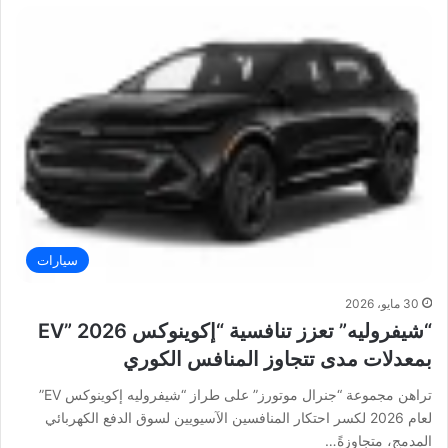
سيارات
30 مايو، 2026
“شيفروليه” تعزز تنافسية “إكوينوكس EV” 2026
بمعدلات مدى تتجاوز المنافس الكوري
تراهن مجموعة “جنرال موتورز” على طراز “شيفروليه إكوينوكس EV”
لعام 2026 لكسر احتكار المنافسين الآسيويين لسوق الدفع الكهربائي
المدمج، متجاوزةً…