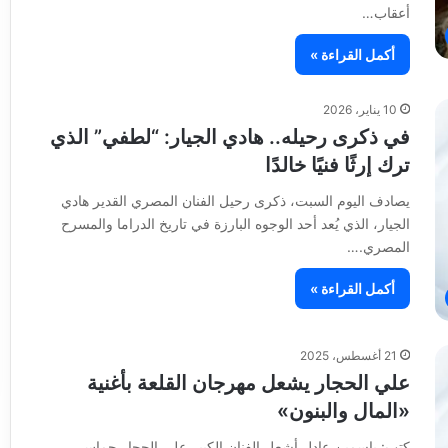
أعقاب…
أكمل القراءة »
10 يناير، 2026
في ذكرى رحيله.. هادي الجيار: “لطفي” الذي
ترك إرثًا فنيًا خالدًا
يصادف اليوم السبت، ذكرى رحيل الفنان المصري القدير هادي
الجيار، الذي يُعد أحد الوجوه البارزة في تاريخ الدراما والمسرح
المصري.…
أكمل القراءة »
21 أغسطس، 2025
علي الحجار يشعل مهرجان القلعة بأغنية
«المال والبنون»
كتب: ياسمين عادل أشعل الفنان الكبير علي الحجار حماس