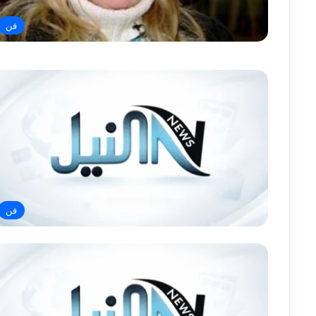
فن
فن