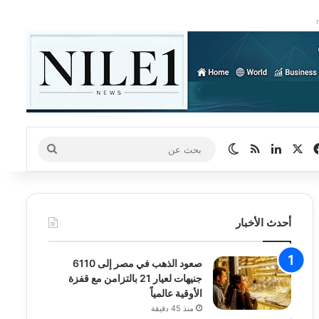
‫X
فيسبوك
لينكدإن
ملخص الموقع RSS
الوضع المظلم
بحث
عن
أحدث الأخبار
صعود الذهب في مصر إلى 6110
جنيهات لعيار 21 بالتزامن مع قفزة
الأوقية عالمياً
منذ 45 دقيقة