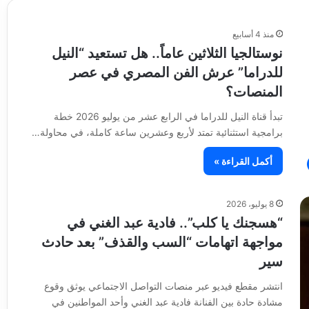
منذ 4 أسابيع
نوستالجيا الثلاثين عاماً.. هل تستعيد “النيل
للدراما” عرش الفن المصري في عصر
المنصات؟
تبدأ قناة النيل للدراما في الرابع عشر من يوليو 2026 خطة
برامجية استثنائية تمتد لأربع وعشرين ساعة كاملة، في محاولة…
أكمل القراءة »
8 يوليو، 2026
“هسجنك يا كلب”.. فادية عبد الغني في
مواجهة اتهامات “السب والقذف” بعد حادث
سير
انتشر مقطع فيديو عبر منصات التواصل الاجتماعي يوثق وقوع
مشادة حادة بين الفنانة فادية عبد الغني وأحد المواطنين في