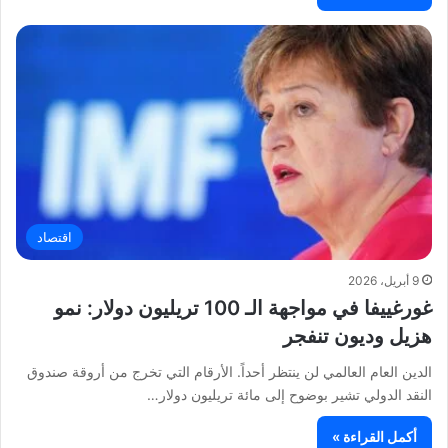
اقتصاد
9 أبريل، 2026
غورغييفا في مواجهة الـ 100 تريليون دولار: نمو
هزيل وديون تنفجر
الدين العام العالمي لن ينتظر أحداً. الأرقام التي تخرج من أروقة صندوق
النقد الدولي تشير بوضوح إلى مائة تريليون دولار…
أكمل القراءة »