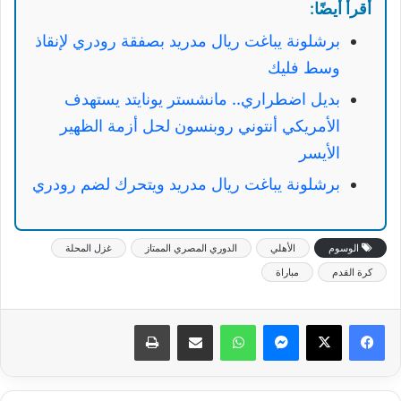
أقرأ أيضًا:
برشلونة يباغت ريال مدريد بصفقة رودري لإنقاذ
وسط فليك
بديل اضطراري.. مانشستر يونايتد يستهدف
الأمريكي أنتوني روبنسون لحل أزمة الظهير
الأيسر
برشلونة يباغت ريال مدريد ويتحرك لضم رودري
الوسوم
الأهلي
الدوري المصري الممتاز
غزل المحلة
كرة القدم
مباراة
ماسنجر
واتساب
مشاركة عبر البريد
طباعة