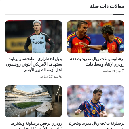
مقالات ذات صلة
برشلونة يباغت ريال مدريد بصفقة
بديل اضطراري.. مانشستر يونايتد
رودري لإنقاذ وسط فليك
يستهدف الأمريكي أنتوني روبنسون
لحل أزمة الظهير الأيسر
منذ 11 ساعة
منذ 23 ساعة
برشلونة يباغت ريال مدريد ويتحرك
رودري يرفض برشلونة ويشترط
لضم رودري
“القميص الأبيض” للرحيل عن