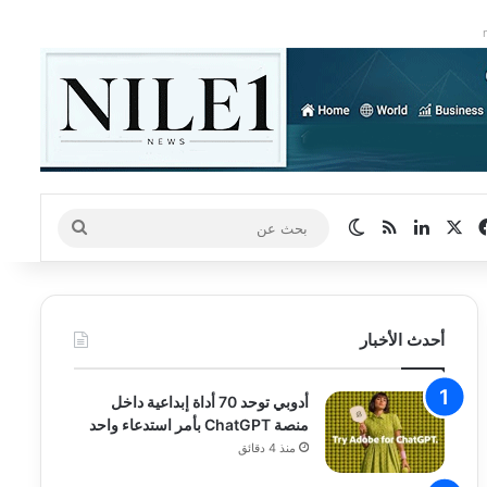
‫X
فيسبوك
لينكدإن
ملخص الموقع RSS
الوضع المظلم
بحث
عن
أحدث الأخبار
أدوبي توحد 70 أداة إبداعية داخل
منصة ChatGPT بأمر استدعاء واحد
منذ 4 دقائق