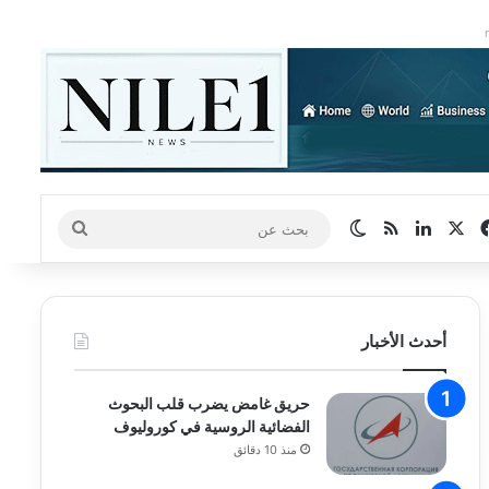
‫X
فيسبوك
لينكدإن
ملخص الموقع RSS
الوضع المظلم
بحث
عن
أحدث الأخبار
حريق غامض يضرب قلب البحوث
الفضائية الروسية في كوروليوف
منذ 10 دقائق