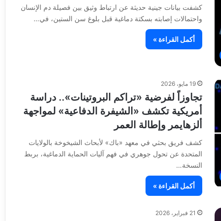
كشفت بيانات جينية حديثة عن ارتباط وثيق بين فصيلة دم الإنسان
واحتمالات إصابته بسكتة دماغية قبل بلوغ سن الستين، في…
أكمل القراءة »
19 مايو، 2026
تجاوزاً لفرضية «تراكم البروتينات».. دراسة
أمريكية تكشف «الشيفرة الدفاعية» لمواجهة
ألزهايمر وإطالة العمر
كشف فريق بحثي في معهد «باك» لأبحاث الشيخوخة بالولايات
المتحدة عن تحول جوهري في فهم آليات الحماية الدماغية، بربط
النسخة…
أكمل القراءة »
21 فبراير، 2026