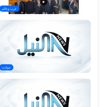
عرب وعالم
حوادث