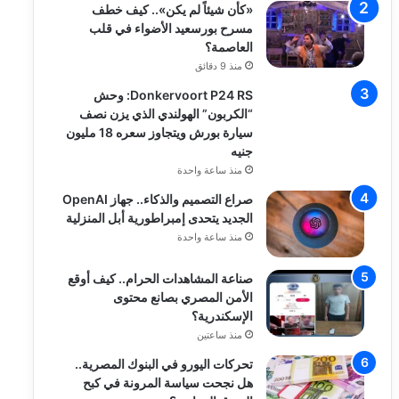
«كأن شيئاً لم يكن».. كيف خطف
مسرح بورسعيد الأضواء في قلب
العاصمة؟
منذ 9 دقائق
Donkervoort P24 RS: وحش
“الكربون” الهولندي الذي يزن نصف
سيارة بورش ويتجاوز سعره 18 مليون
جنيه
منذ ساعة واحدة
صراع التصميم والذكاء.. جهاز OpenAI
الجديد يتحدى إمبراطورية أبل المنزلية
منذ ساعة واحدة
صناعة المشاهدات الحرام.. كيف أوقع
الأمن المصري بصانع محتوى
الإسكندرية؟
منذ ساعتين
تحركات اليورو في البنوك المصرية..
هل نجحت سياسة المرونة في كبح