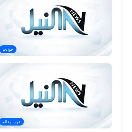
حوادث
عرب وعالم