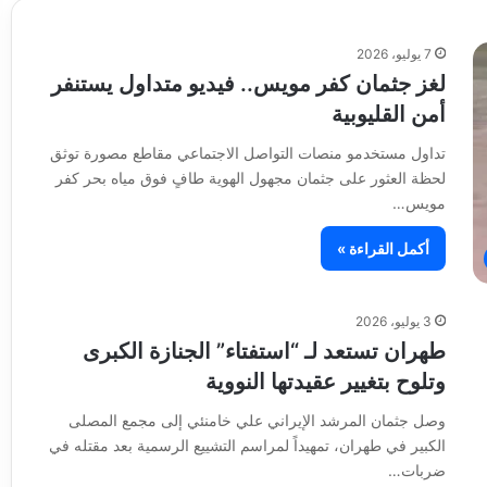
7 يوليو، 2026
لغز جثمان كفر مويس.. فيديو متداول يستنفر
أمن القليوبية
تداول مستخدمو منصات التواصل الاجتماعي مقاطع مصورة توثق
لحظة العثور على جثمان مجهول الهوية طافٍ فوق مياه بحر كفر
مويس…
أكمل القراءة »
3 يوليو، 2026
طهران تستعد لـ “استفتاء” الجنازة الكبرى
وتلوح بتغيير عقيدتها النووية
وصل جثمان المرشد الإيراني علي خامنئي إلى مجمع المصلى
الكبير في طهران، تمهيداً لمراسم التشييع الرسمية بعد مقتله في
ضربات…