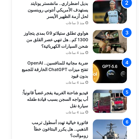
بديل اضطراري.. مانشستر يونايتد
يستهدف الأمريكي أنتوني روبنسون
لحل أزمة الظهير الأيسر
منذ 3 ساعات
هواوي تطلق ستيلاتو G9 بمدى يتجاوز
1300 كم.. هل تنهي عصر القلق من
شحن السيارات الكهربائية؟
منذ 4 ساعات
ضربة مجانية للمنافسين.. OpenAI
تفتح ميزات ChatGPT الخارقة للجميع
بدون قيود
منذ 4 ساعات
فيديو شاحنة الغربية يفجر غضباً قانونياً:
أب يواجه السجن بسبب قيادة طفله
سيارة نقل
منذ 4 ساعات
فاتورة خيالية تهدد أسطول ترمب
الذهبي.. هل يكرر البنتاغون خطأ
زوموالت؟