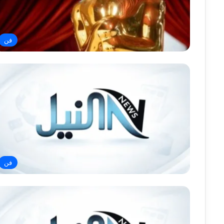
فن
فن