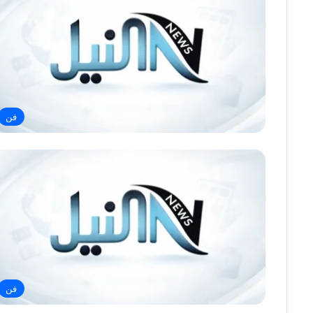
فن
فن