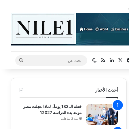
‫X
فيسبوك
لينكدإن
ملخص الموقع RSS
الوضع المظلم
بحث
عن
أحدث الأخبار
خطة الـ 183 يوماً.. لماذا عجلت مصر
موعد بدء الدراسة 2027؟
منذ 3 ساعات