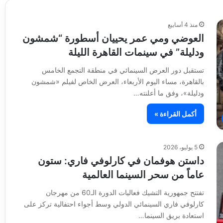
منذ 4 أسابيع
العوضي ومي عمر يحييان أسطورة “شمشون
ودليلة” في سينمات القاهرة الليلة
تستقبل دور العرض السينمائي في منطقة التجمع الخامس
بالقاهرة، مساء اليوم الأربعاء، العرض الخاص لفيلم «شمشون
ودليلة»، وفق ما أعلنته…
أكمل القراءة »
5 يوليو، 2026
داستن هوفمان في كارلوفي فاري: ستون
عاماً من سحر السينما العالمية
تفتتح جمهورية التشيك فعاليات الدورة الـ60 من مهرجان
كارلوفي فاري السينمائي الدولي وسط أجواء احتفالية تركز على
استعادة بريق السينما…