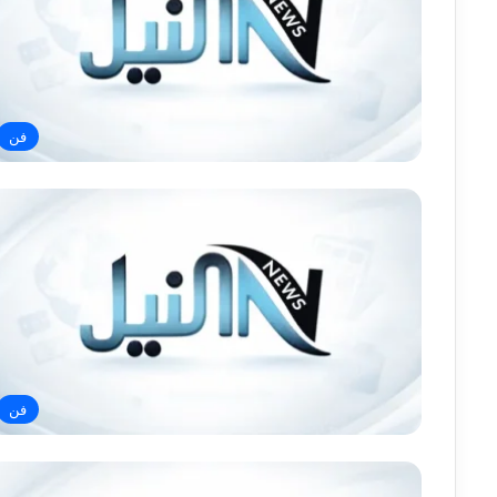
فن
فن