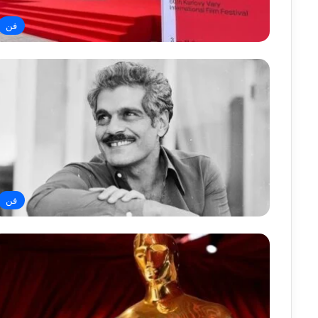
فن
فن