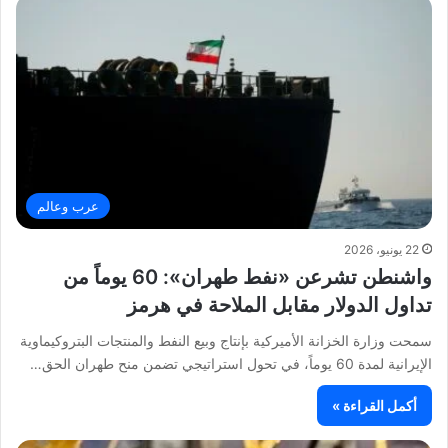
عرب وعالم
22 يونيو، 2026
واشنطن تشرعن «نفط طهران»: 60 يوماً من
تداول الدولار مقابل الملاحة في هرمز
سمحت وزارة الخزانة الأميركية بإنتاج وبيع النفط والمنتجات البتروكيماوية
الإيرانية لمدة 60 يوماً، في تحول استراتيجي تضمن منح طهران الحق…
أكمل القراءة »